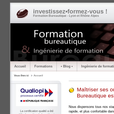
investissez•formez-vous !
Formation Bureautique - Lyon et Rhône Alpes
Accueil
Formations
• Blog •
Ingénierie de format
Vous êtes ici
Accueil
Maîtriser ses ou
Bureautique es
Nous dispensons tous nos stag
rapide, et plus confortable dans
La certification qualité a été