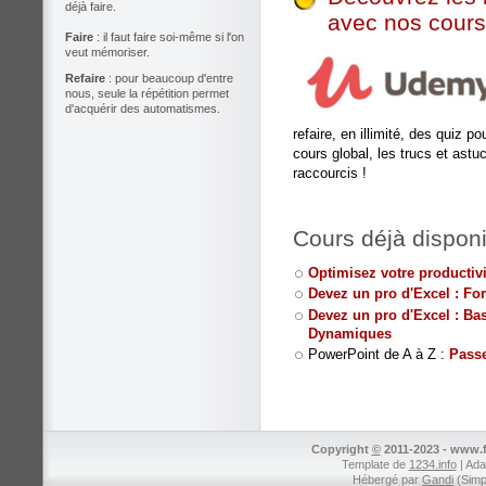
déjà faire.
avec nos cour
Faire
: il faut faire soi-même si l'on
veut mémoriser.
Refaire
: pour beaucoup d'entre
nous, seule la répétition permet
d'acquérir des automatismes.
refaire, en illimité, des quiz 
cours global, les trucs et ast
raccourcis !
Cours déjà disponi
Optimisez votre productivi
Devez un pro d'Excel : Fo
Devez un pro d'Excel : Ba
Dynamiques
PowerPoint de A à Z :
Passe
Copyright
©
2011-2023 - www.f
Template de
1234.info
| Ada
Hébergé par
Gandi
(Simp