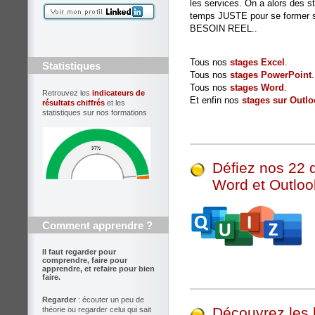
les services. On a alors des st
temps JUSTE pour se former su
BESOIN REEL..
Tous nos
stages Excel
.
Statistiques
Tous nos
stages PowerPoint
.
Tous nos
stages Word
.
Retrouvez les
indicateurs de
Et enfin nos
stages sur Outlo
résultats chiffrés
et les
statistiques sur nos formations
Défiez nos 22 
Word et Outloo
Comment apprendre ?
Il faut regarder pour
comprendre, faire pour
apprendre, et refaire pour bien
faire.
Regarder
: écouter un peu de
Découvrez les 
théorie ou regarder celui qui sait