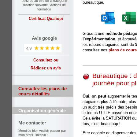
délivrée au titre de la catégorie
bureautique.
d'action suivante : Actions de
formation
Certificat Qualiopi
Grâce à une
méthode pédagog
Avis google
l'expérimentation
, et éprouvé
les retours stagiaires sont de
9
consultez nos
plans de cours
Consultez ou
Rédigez un avis
Bureautique : 
journée pour pl
Consultez les plans de
cours détaillés
Oui, on peut
augmenter le tem
stagiaires plus à l'écoute, pl
un audit très précis des be
Organisation générale
le temps UTILE passé en cour
Cela évite la SATURATION dura
Me contacter
fois, c'est beaucoup !
Merci de bien vouloir passer par
Etre capable de dispenser des
mon profil Linkedin :