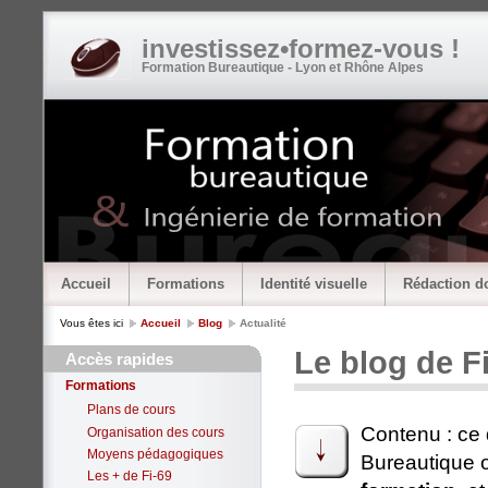
investissez•formez-vous !
Formation Bureautique - Lyon et Rhône Alpes
Accueil
Formations
Identité visuelle
Rédaction d
Vous êtes ici
Accueil
Blog
Actualité
Le blog de F
Accès rapides
Formations
Plans de cours
Contenu : ce 
Organisation des cours
Moyens pédagogiques
Bureautique o
Les + de Fi-69