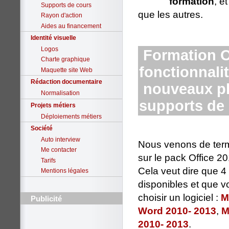
formation
, e
Supports de cours
que les autres.
Rayon d'action
Aides au financement
Identité visuelle
Logos
Formation Of
Charte graphique
fonctionnalit
Maquette site Web
Rédaction documentaire
nouveaux pl
Normalisation
supports de
Projets métiers
Déploiements métiers
Société
Auto interview
Nous venons de term
Me contacter
sur le pack Office 20
Tarifs
Cela veut dire que 
Mentions légales
disponibles et que 
choisir un logiciel :
M
Publicité
Word 2010- 2013
,
M
2010- 2013
.