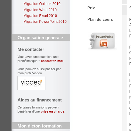
Migration Outlook 2010
Prix
S
Migration Word 2010
Migration Excel 2010
Plan du cours
Migration PowerPoint 2010
A
L
R
Organisation générale
Me contacter
Vous avez une question, une
P
problématique ?
contactez-moi
.
P
Vous pouvez aussi passer par
mon profil Viadeo :
I
F
Aides au financement
L
Certaines formations peuvent
O
bénéficier d'une
prise en charge
.
L
Mon dicton formation
N