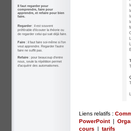
I
Il faut regarder pour
comprendre, faire pour
I
apprendre, et refaire pour bien
I
faire.
Regarder
: il est souvent
M
préférable d'écouter la théorie ou
O
de regarder celui qui sait déjà faire.
L
Faire
: il faut faire soi-même si l'on
veut apprendre. Regarder l'autre
faire ne suffit pas.
Refaire
: pour beaucoup d'entre
nous, seule la répétition permet
d'acquérir des automatismes.
T
T
Liens relatifs :
Commu
PowerPoint
|
Orga
cours
|
tarifs