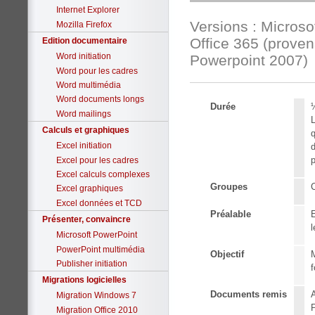
Internet Explorer
Versions : Micros
Mozilla Firefox
Office 365 (prove
Edition documentaire
Word initiation
Powerpoint 2007)
Word pour les cadres
Word multimédia
Word documents longs
Durée
½
Word mailings
L
Calculs et graphiques
q
Excel initiation
d
p
Excel pour les cadres
Excel calculs complexes
Groupes
Excel graphiques
Excel données et TCD
Préalable
E
Présenter, convaincre
l
Microsoft PowerPoint
PowerPoint multimédia
Objectif
M
Publisher initiation
f
Migrations logicielles
Documents remis
A
Migration Windows 7
P
Migration Office 2010