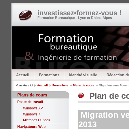
investissez•formez-vous !
Formation Bureautique - Lyon et Rhône Alpes
Accueil
Formations
Identité visuelle
Rédaction d
Vous êtes ici
Accueil
Formations
Plans de cours
Migration vers Power
Plan de co
Plans de cours
Poste de travail
Windows XP
Migration v
Windows 7
Microsoft Outlook
2013
Navigateurs Web