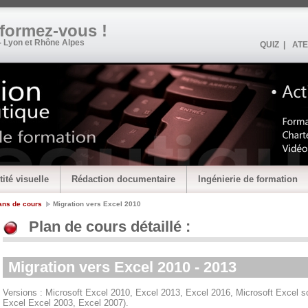
•formez-vous !
- Lyon et Rhône Alpes
QUIZ |
ATE
tité visuelle
Rédaction documentaire
Ingénierie de formation
ans de cours
Migration vers Excel 2010
Plan de cours détaillé :
Migration vers Excel 2010 - 2013
Versions : Microsoft Excel 2010, Excel 2013, Excel 2016, Microsoft Excel s
Excel Excel 2003, Excel 2007).