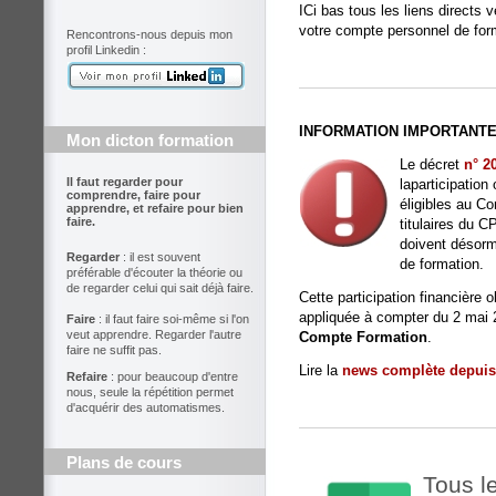
ICi bas tous les liens directs 
votre compte personnel de for
Rencontrons-nous depuis mon
profil Linkedin :
INFORMATION IMPORTANT
Mon dicton formation
Le décret
n° 2
Il faut regarder pour
laparticipation
comprendre, faire pour
éligibles au C
apprendre, et refaire pour bien
faire.
titulaires du C
doivent désorma
Regarder
: il est souvent
de formation.
préférable d'écouter la théorie ou
de regarder celui qui sait déjà faire.
Cette participation financière 
appliquée à compter du 2 mai 
Faire
: il faut faire soi-même si l'on
veut apprendre. Regarder l'autre
Compte Formation
.
faire ne suffit pas.
Lire la
news complète depuis l
Refaire
: pour beaucoup d'entre
nous, seule la répétition permet
d'acquérir des automatismes.
Plans de cours
Tous le