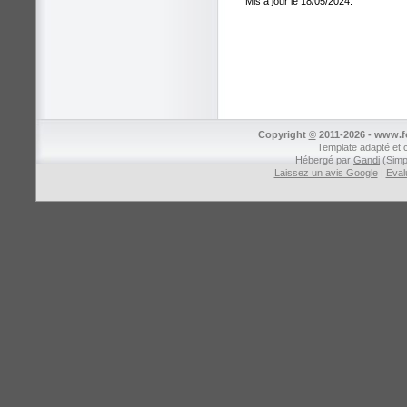
Mis à jour le 18/05/2024.
Copyright
©
2011-2026 - www.fo
Template adapté et 
Hébergé par
Gandi
(Simp
Laissez un avis Google
|
Eval