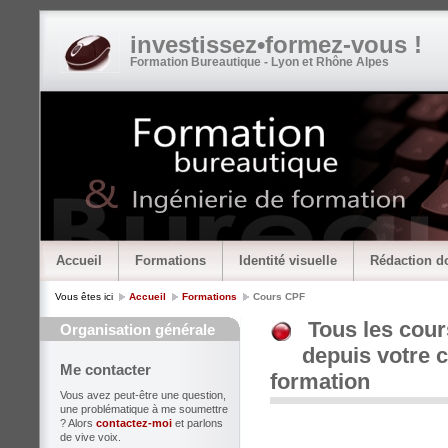
investissez•formez-vous !
Formation Bureautique - Lyon et Rhône Alpes
Accueil
Formations
Identité visuelle
Rédaction d
Vous êtes ici
Accueil
Formations
Cours CPF
Tous les cour
Organisation générale
depuis votre 
Me contacter
formation
Vous avez peut-être une question,
une problématique à me soumettre
? Alors
contactez-moi
et parlons
de vive voix.