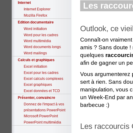
Internet
Les raccourc
Internet Explorer
Mozilla Firefox
Edition documentaire
Outlook, ce viei
Word initiation
Word pour les cadres
Connaît-on vraiment 
Word multimédia
amis ? Sans doute ! 
Word documents longs
Word mailings
quelques
raccourcis
Calculs et graphiques
afin de gagner un pe
Excel initiation
Excel pour les cadres
Vous argumenterez p
Excel calculs complexes
sert à rien. Sans do
Excel graphiques
manipulation, vous c
Excel données et TCD
un Week-End par an 
Présenter, convaincre
barbecue :)
Donnez de l'impact à vos
présentations PowerPoint
Microsoft PowerPoint
PowerPoint multimédia
Les raccourcis 