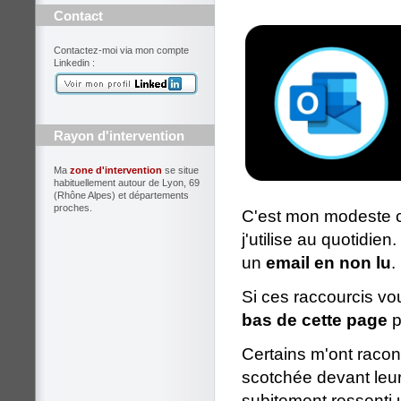
Contact
Contactez-moi via mon compte
Linkedin :
Rayon d'intervention
Ma
zone d'intervention
se situe
habituellement autour de Lyon, 69
(Rhône Alpes) et départements
proches.
C'est mon modeste ca
j'utilise au quotidie
un
email en non lu
.
Si ces raccourcis v
bas de cette page
p
Certains m'ont racon
scotchée devant leu
subitement ressenti