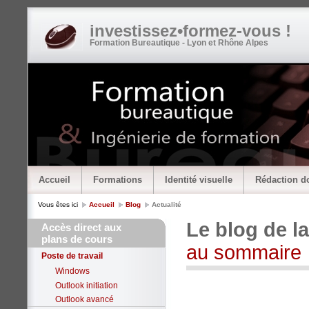
investissez•formez-vous !
Formation Bureautique - Lyon et Rhône Alpes
Accueil
Formations
Identité visuelle
Rédaction d
Vous êtes ici
Accueil
Blog
Actualité
Le blog de l
Accès direct aux
plans de cours
au sommaire
Poste de travail
Windows
Outlook initiation
Outlook avancé