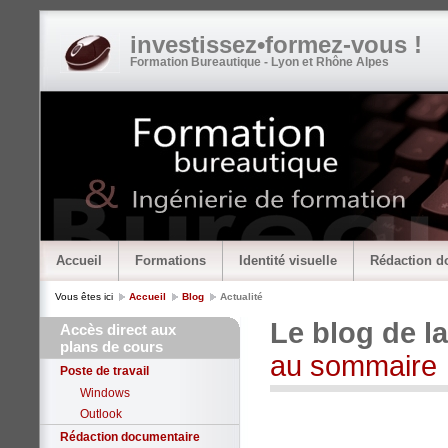
investissez•formez-vous !
Formation Bureautique - Lyon et Rhône Alpes
Accueil
Formations
Identité visuelle
Rédaction d
Vous êtes ici
Accueil
Blog
Actualité
Le blog de l
Accès direct aux
plans de cours
au sommaire
Poste de travail
Windows
Outlook
Rédaction documentaire