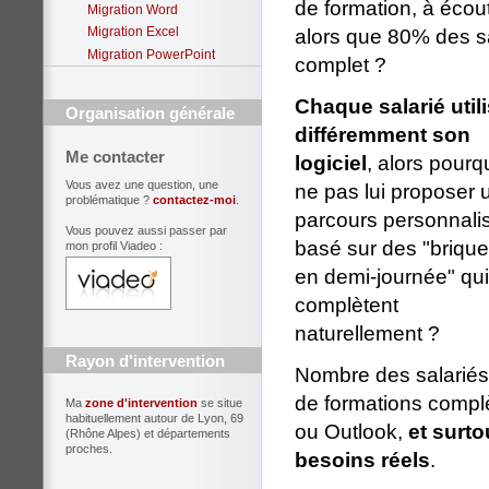
de formation, à écout
Migration Word
Migration Excel
alors que 80% des s
Migration PowerPoint
complet ?
Chaque salarié util
Organisation générale
différemment son
Me contacter
logiciel
, alors pourq
Vous avez une question, une
ne pas lui proposer 
problématique ?
contactez-moi
.
parcours personnali
Vous pouvez aussi passer par
basé sur des "briqu
mon profil Viadeo :
en demi-journée" qui
complètent
naturellement ?
Rayon d'intervention
Nombre des salariés 
de formations compl
Ma
zone d'intervention
se situe
habituellement autour de Lyon, 69
ou Outlook,
et surto
(Rhône Alpes) et départements
proches.
besoins réels
.