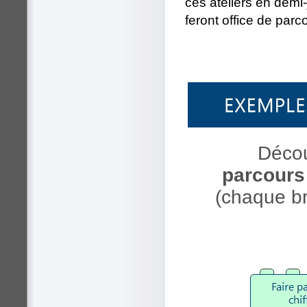
ces ateliers en dem
feront office de par
Décou
parcours
(chaque br