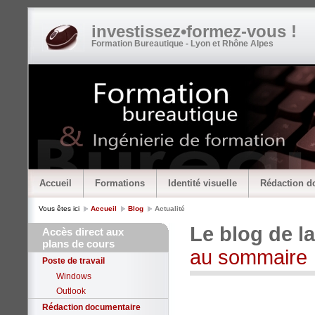
investissez•formez-vous !
Formation Bureautique - Lyon et Rhône Alpes
Accueil
Formations
Identité visuelle
Rédaction d
Vous êtes ici
Accueil
Blog
Actualité
Le blog de l
Accès direct aux
plans de cours
au sommaire
Poste de travail
Windows
Outlook
Rédaction documentaire