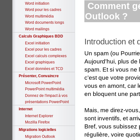
Comment gér
Word initiation
Word pour les cadres
Outlook ?
Word multimédia
Word documents longs
Word mailings
Calculs Graphiques BDD
Introduction et 
Excel initiation
Excel pour les cadres
Un spam (ou Pourriel 
Excel calculs complexes
Aujourd'hui, plus de
Excel graphiques
spam. Et si vous ne 
Excel données et TCD
Présenter, Convaincre
c'est que votre provid
Microsoft PowerPoint
vous en amont, car l
PowerPoint multimédia
en bloquent une part
Donnez de l'impact à vos
présentations PowerPoint
Mais, me direz-vous,
Internet
Internet Explorer
sont inventifs, et arr
Mozilla Firefox
Bref, vous subissez
Migrations logicielles
régulière, voire quot
Migration Outlook