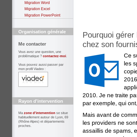
Migration Word
Migration Excel
Migration PowerPoint
Organisation générale
Pourquoi gérer 
chez son fourni
Me contacter
Vous avez une question, une
Ce s
problématique ?
contactez-moi
.
les 
Vous pouvez aussi passer par
mon profil Viadeo :
copi
2016
appl
2010. Je ne traite p
Rayon d'intervention
par exemple, qui ont, 
Ma
zone d'intervention
se situe
Mais avant de comme
habituellement autour de Lyon, 69
les providers ne sont
(Rhône Alpes) et départements
proches.
assaillis de spams, e