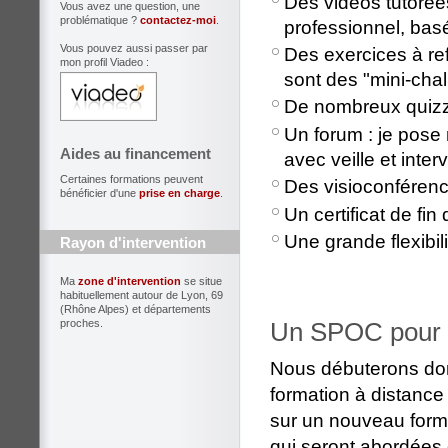
Des vidéos tutorées
Vous avez une question, une
problématique ?
contactez-moi
.
professionnel, bas
Vous pouvez aussi passer par
Des exercices à ref
mon profil Viadeo :
sont des "mini-cha
De nombreux quiz
Un forum : je pose 
Aides au financement
avec veille et inte
Certaines formations peuvent
Des visioconférenc
bénéficier d'une
prise en charge
.
Un certificat de fi
Une grande flexibi
Rayon d'intervention
Ma
zone d'intervention
se situe
habituellement autour de Lyon, 69
(Rhône Alpes) et départements
proches.
Un SPOC pour b
Nous débuterons do
formation à distanc
sur un nouveau forma
qui seront abordées