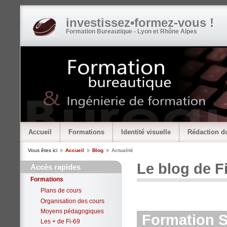
investissez•formez-vous !
Formation Bureautique - Lyon et Rhône Alpes
Accueil
Formations
Identité visuelle
Rédaction d
Vous êtes ici
Accueil
Blog
Actualité
Le blog de F
Accès rapides
Formations
Plans de cours
Organisation des cours
Moyens pédagogiques
Formation SP
Les + de Fi-69