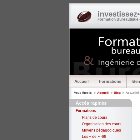
investissez
Formation Bureautique 
Accueil
Formations
Iden
Vous êtes ici
Accueil
Blog
Actualité
Accès rapides
Formations
Plans de cours
Organisation des cours
Moyens pédagogiques
Les + de Fi-69