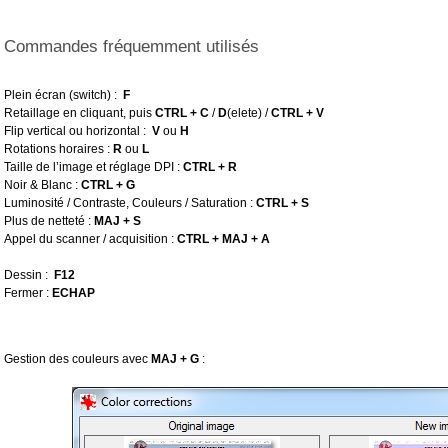
Commandes fréquemment utilisés
Plein écran (switch) :
F
Retaillage en cliquant, puis
CTRL + C
/
D
(elete) /
CTRL + V
Flip vertical ou horizontal :
V
ou
H
Rotations horaires :
R
ou
L
Taille de l’image et réglage DPI :
CTRL + R
Noir & Blanc :
CTRL + G
Luminosité / Contraste, Couleurs / Saturation :
CTRL + S
Plus de netteté :
MAJ + S
Appel du scanner / acquisition :
CTRL + MAJ + A
Dessin :
F12
Fermer :
ECHAP
Gestion des couleurs avec
MAJ + G
: