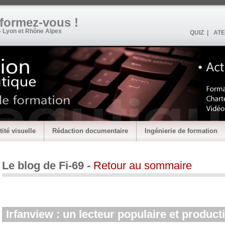
•formez-vous !
- Lyon et Rhône Alpes
QUIZ |
ATE
tité visuelle
Rédaction documentaire
Ingénierie de formation
Le blog de Fi-69 -
Retour au sommaire
Irfanview : un lecteur populaire et producti