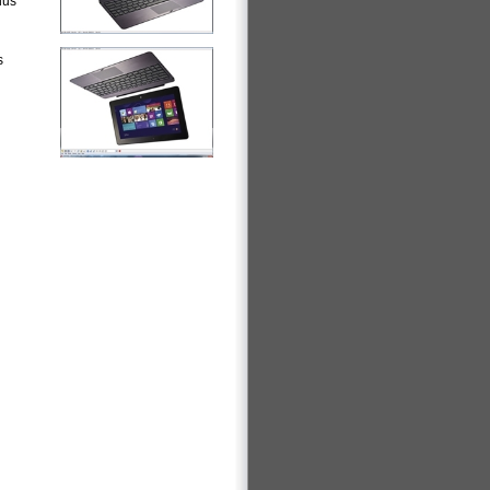
lus
s