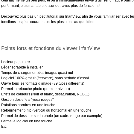
cela fait même un peu peur, et on a immédiatement envie d’utiliser un autre outil p
performant, plus maniable, et surtout, avec plus de fonctions !
Découvrez plus bas un petit tutorial sur IrfanView, afin de vous familiariser avec le
fonctions les plus courantes et les plus utiles au quotidien.
Points forts et fonctions du viewer IrfanView
Lecteur populaire
Léger et rapide à installer
Temps de chargement des images quasi nul
Logiciel 100% gratuit (freeware), sans période d’essai
Ouvre tous les formats d’image (89 types différents)
Permet la retouche photo (premier niveau)
Effets de couleurs (Noir et blanc, désaturation, RGB…)
Gestion des effets "yeux rouges"
Rotations horaires en une touche
Retournement (flip) vertical ou horizontal en une touche
Permet de dessiner sur la photo (un cadre rouge par exemple)
Ferme le logiciel en une touche
Etc.