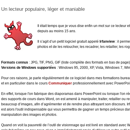
Un lecteur populaire, léger et maniable
Il était temps que je vous dise enfin un mot sur ce lecteur e
depuis au moins 15 ans.
Il s’agit d’un petit logiciel gratuit appelé
Irfanview
: il perme
photos et de les retoucher, les recadrer, les retailler, les rog
Formats connus
: JPG, TIF, PNG, GIF (liste complète des formats en bas de page)
Versions de Windows supportées
: Windows 95, 2000, XP, Vista, Windows 7, Wi
Pour ces raisons, je parle régulièrement de ce logiciel dans mes formations
burea
et en particulier dans le cours
Communiquer
professionnellement avec PowerPoi
En effet, lorsque l'on fabrique des diaporamas dans PowerPoint ou lorsque l'on r
des supports de cours dans Word, on est amené à manipuler, traiter, retailler ou r
beaucoup d’images, afin d’agrémenter et de rendre plus attrayant son discours. Ir
est alors l'outil indispensable qui vous permettra de gagner un temps précieux da
manipulation des images et photos.
Quand on voit la pauvreté de l’outil de visionnage qui est livré en standard avec 