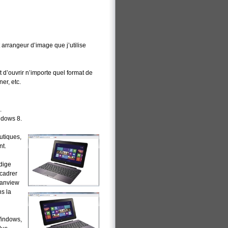
t arrangeur d’image que j’utilise
t d’ouvrir n’importe quel format de
ner, etc.
.
ndows 8.
utiques,
nt.
édige
ecadrer
fanview
ns la
Windows,