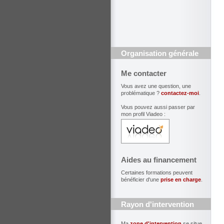
Organisation générale
Me contacter
Vous avez une question, une
problématique ?
contactez-moi
.
Vous pouvez aussi passer par
mon profil Viadeo :
Aides au financement
Certaines formations peuvent
bénéficier d'une
prise en charge
.
Rayon d'intervention
Ma
zone d'intervention
se situe