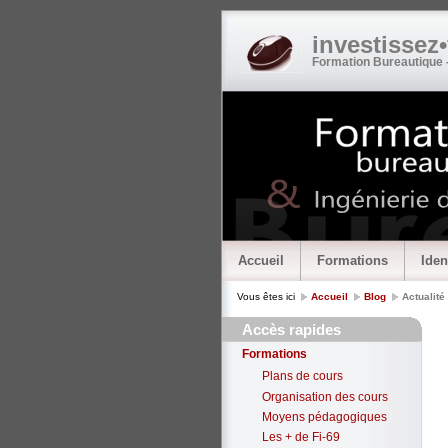
investissez
Formation Bureautique 
Accueil
Formations
Iden
Vous êtes ici
Accueil
Blog
Actualité
Accès rapides
Formations
Plans de cours
Organisation des cours
Moyens pédagogiques
Les + de Fi-69